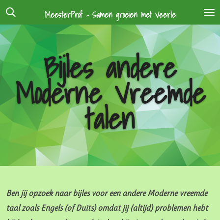
Ga
MeesterProf - Samen groeien met Veerle
direct
naar
Bijles andere
de
hoofdinhoud
Moderne Vreemde
talen
Ben jij opzoek naar bijles voor een andere Moderne vreemde
taal zoals Engels (of Duits) omdat jij (altijd) problemen hebt