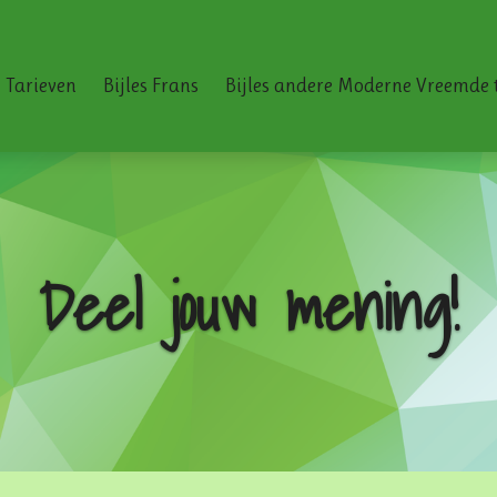
 Tarieven
Bijles Frans
Bijles andere Moderne Vreemde 
Deel jouw mening!