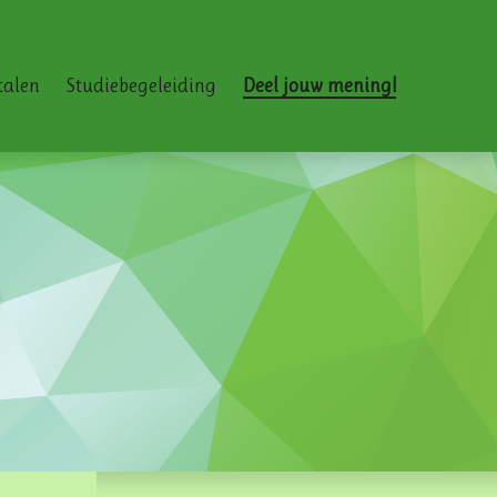
talen
Studiebegeleiding
Deel jouw mening!